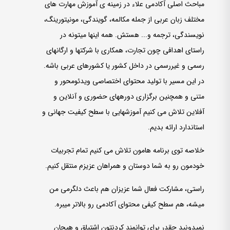
مباحث اصلی آکادمی علاء در زمینه ­ی آموزش مهارت­ های
مختلف زبان عربی از جمله مکالمه، گویندگی، مونیتورینگ،
نویسندگی، ترجمه و... هستش. همه اینها میتونه در
راستای اهدافی چون تجارت، همکاری با شرکت­ها و ارگان­های
رسمی و غیررسمی در داخل کشور یا کشورهای عربی باشه.
در این مسیر با تولید محتوای اختصاصی ویدئومحور و
متنی و همچنین برگزاری دوره­های حضوری و آنلاین و
آفلاین تلاش می­ کنیم آموزش­هایی با سطح کیفیت جهانی و
استاندارد ارائه بدیم.
خلاصه توی برنامه ­هامون تلاش می ­کنیم تمام تجربیات
خودمون رو به شما دوستان و همراهان عزیزم منتقل کنیم.
راستی، مشارکت فعال شما عزیزان هم باعث دلگرمی من
میشه، هم سطح کیفی محتوای آکادمی رو بالاتر می­­بره.
نمی­دونید چقدر برای توانمند کردن­تون اشتیاق و هیجان