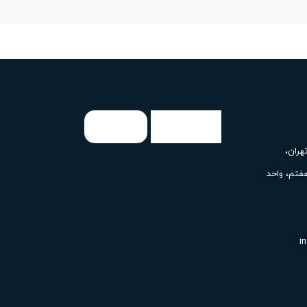
هران،
فتم، واحد
i