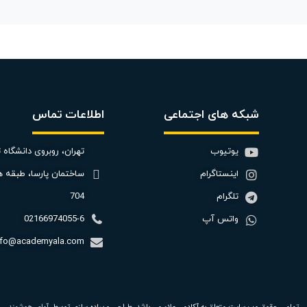
شبکه های اجتماعی
اطلاعات تماس
یوتیوب
تهران، روبروی دانشگاه ت
اینستاگرام
ساختمان پارسا، طبقه ه
تلگرام
704
واتس آپ
02166974055-6
nfo@academyala.com