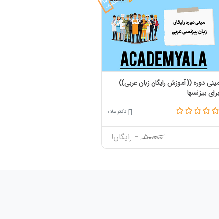
تخفیف
ینی دوره ((آموزش رایگان زبان عربی))
رای بیزنسها
دکتر علاء
500000
– رایگان!